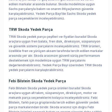
edilen markalar arasında bulunur. Skoda modelinize uygun
Sachs parçalarıyla bakım ve onarım ihtiyaçlarınızı güvenle
karşılayabilirsiniz. Yedek Parça Bayi’de Sachs Skoda yedek
parça seçeneklerini inceleyebilirsiniz.
TRW Skoda Yedek Parça
TRW Skoda yedek parça çeşitleri ve fiyatları burada! Skoda
araçlara uygun fren balata, fren disk, direksiyon, süspansiyon
ve güvenlik sistemi parçalarını inceleyebilirsiniz. TRW ürünleri,
özellikle fren ve yürüyen aksam tarafında tercih edilen markalar
arasında yer alır. Skoda aracınızın güvenli sürüş performansını
desteklemek için modelinize uygun TRW parçalarını
değerlendirebilirsiniz. Yedek Parça Bayi üzerinden TRW Skoda
yedek parçalarını karşılaştırabilirsiniz.
Febi Bilstein Skoda Yedek Parça
Febi Bilstein Skoda yedek parça ürünleri burada! Skoda
araçlara uygun alt takım, süspansiyon, direksiyon, motor ve
mekanik parça seçeneklerini kolayca inceleyebilirsiniz. Febi
Bilstein, farklı parça gruplarında tercih edilen güvenilir yedek
parça markalarından biridir. Skoda aracınız için doğru Febi
Bilstein ürününü seçerek bakım ve onarım sürecini daha sağlıklı