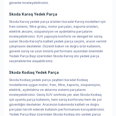
güvenle inceleyebilirsiniz.
Skoda Karoq Yedek Parça
Skoda Karoq yedek parça ürünleri burada! Karoq modelleri için
fren sistemi, filtre grubu, motor parçaları, kaporta ürünleri,
elektrik aksamı, süspansiyon ve aydınlatma parçalarını
inceleyebilirsiniz. SUV yapısıyla konforlu ve dengeli bir sürüş
sunan Skoda Karoq’ta kaliteli yedek parça seçimi, aracın verimli
çalışmasını destekler. Düzenli bakım ve doğru ürün kullanımı,
güvenli sürüş ve uzun ömürlü performans açısından önemlidir.
Yedek Parça Bayi üzerinden Skoda Karoq oto yedek parça
seçeneklerine ulaşabilirsiniz.
Skoda Kodiaq Yedek Parça
Skoda Kodiaq yedek parça çeşitleri burada! Kodiaq
modellerine uygun motor, fren, filtre, kaporta, süspansiyon,
elektrik, aydınlatma ve aktarma sistemi parçalarını
inceleyebilirsiniz. Geniş SUV sınıfında yer alan Skoda Kodiaq
için uyumlu parça kullanımı, hem sürüş konforunu hem de yol
güvenliğini destekler. Aracınızın bakımında kaliteli ve doğru
parçaları tercih ederek kullanım performansını koruyabilirsiniz.
Yedek Parça Bayi üzerinden Skoda Kodiaq oto yedek parça