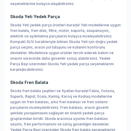
seçeneklerine kolayca ulaşabilirsiniz.
Skoda Yeti Yedek Parça
Skoda Yeti yedek parça ürünleri burada! Yeti modellerine uygun
fren balata, fren disk, filtre, motor, kaporta, süspansiyon,
elektrik ve aydınlatma parçalarını kolayca inceleyebilirsiniz.
Kompakt SUV karakteriyle bilinen Skoda Yeti için doğru yedek
parça seçimi, aracın yol tutuşunu ve kullanım konforunu
destekler. Modelinize uygun ürünler tercih ederek bakım ve
onarım sürecinde daha güvenilir sonuç alabilirsiniz. Yedek
Parça Bayi üzerinden Skoda Yeti yedek parça seçeneklerini
karşılaştırabilirsiniz.
Skoda Fren Balata
Skoda fren balata çeşitleri ve fiyatları burada! Fabia, Octavia,
Superb, Rapid, Scala, Kamiq, Karoq ve Kodiaq modellerine
uygun ön fren balatası, arka fren balatası ve fren sistemi
parçalarını inceleyebilirsiniz. Fren balatası, aracın güvenli
şekilde yavaşlamasını sağlayan en önemli yedek parça
gruplarından biridir. Skoda aracınıza uyumlu fren balatası
seçimi, fren performansını ve sürüş güvenliğini destekler.
Yedek Parça Bayi üzerinden Skoda fren balata seçeneklerini