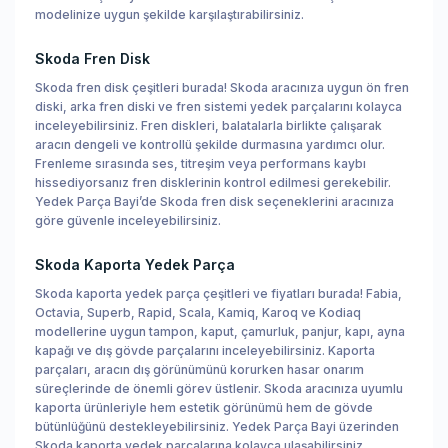
modelinize uygun şekilde karşılaştırabilirsiniz.
Skoda Fren Disk
Skoda fren disk çeşitleri burada! Skoda aracınıza uygun ön fren
diski, arka fren diski ve fren sistemi yedek parçalarını kolayca
inceleyebilirsiniz. Fren diskleri, balatalarla birlikte çalışarak
aracın dengeli ve kontrollü şekilde durmasına yardımcı olur.
Frenleme sırasında ses, titreşim veya performans kaybı
hissediyorsanız fren disklerinin kontrol edilmesi gerekebilir.
Yedek Parça Bayi’de Skoda fren disk seçeneklerini aracınıza
göre güvenle inceleyebilirsiniz.
Skoda Kaporta Yedek Parça
Skoda kaporta yedek parça çeşitleri ve fiyatları burada! Fabia,
Octavia, Superb, Rapid, Scala, Kamiq, Karoq ve Kodiaq
modellerine uygun tampon, kaput, çamurluk, panjur, kapı, ayna
kapağı ve dış gövde parçalarını inceleyebilirsiniz. Kaporta
parçaları, aracın dış görünümünü korurken hasar onarım
süreçlerinde de önemli görev üstlenir. Skoda aracınıza uyumlu
kaporta ürünleriyle hem estetik görünümü hem de gövde
bütünlüğünü destekleyebilirsiniz. Yedek Parça Bayi üzerinden
Skoda kaporta yedek parçalarına kolayca ulaşabilirsiniz.