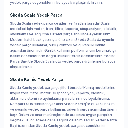
yedek parça seçeneklerini kolayca karşılaştırabilirsiniz.
Skoda Scala Yedek Parça
Skoda Scala yedek parça çeşitleri ve fiyatları burada! Scala
modelleri için motor, fren, filtre, kaporta, süspansiyon, elektrik,
aydınlatma ve soğutma sistemi parçalarını inceleyebilirsiniz.
Modern hatchback yapısıyla öne çıkan Skoda Scala’da uyumlu
yedek parça kullanımı, sürüş konforu ve güvenli kullanım
açısından önemlidir. Günlük kullanım performansını korumak için
bakım dönemlerinde doğru ürünleri tercih edebilirsiniz. Yedek
Parça Bayi’de Skoda Scala oto yedek parça ürünlerine kolayca
ulaşabilirsiniz.
Skoda Kamiq Yedek Parça
Skoda Kamiq yedek parça çeşitleri burada! Kamiq modellerine
uygun fren, filtre, motor, süspansiyon, kaporta, elektrik,
aktarma sistemi ve aydınlatma parçalarını inceleyebilirsiniz.
Kompakt SUV sınıfında yer alan Skoda Kamiq’te düzenli bakım
ve uyumlu yedek parça kullanımı, güvenli sürüş açısından önem
taşır. Bakım ve onarım süreçlerinde aracınıza uygun parçaları
seçmek uzun vadede daha sağlıklı kullanım sağlar. Yedek Parça
Bayi üzerinden Skoda Kamiq yedek parça seçeneklerini