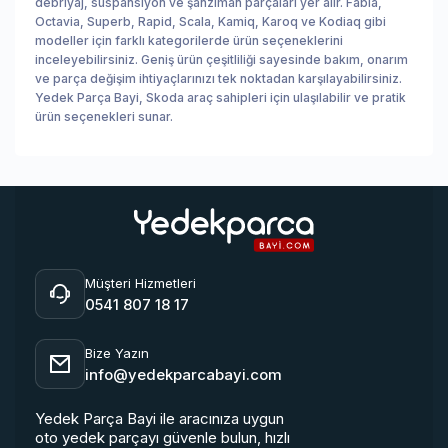
debriyaj, süspansiyon ve şanzıman parçaları yer alır. Fabia,
Octavia, Superb, Rapid, Scala, Kamiq, Karoq ve Kodiaq gibi
modeller için farklı kategorilerde ürün seçeneklerini
inceleyebilirsiniz. Geniş ürün çeşitliliği sayesinde bakım, onarım
ve parça değişim ihtiyaçlarınızı tek noktadan karşılayabilirsiniz.
Yedek Parça Bayi, Skoda araç sahipleri için ulaşılabilir ve pratik
ürün seçenekleri sunar.
Site alt bilgileri
Marka ve iletişim
Müşteri Hizmetleri
0541 807 18 17
Bize Yazın
info@yedekparcabayi.com
Yedek Parça Bayi ile aracınıza uygun
oto yedek parçayı güvenle bulun, hızlı