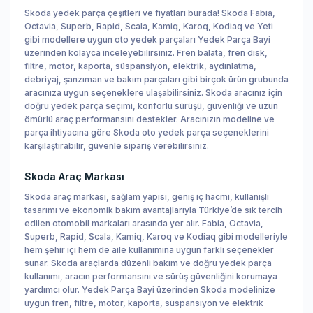
Skoda yedek parça çeşitleri ve fiyatları burada! Skoda Fabia,
Octavia, Superb, Rapid, Scala, Kamiq, Karoq, Kodiaq ve Yeti
gibi modellere uygun oto yedek parçaları Yedek Parça Bayi
üzerinden kolayca inceleyebilirsiniz. Fren balata, fren disk,
filtre, motor, kaporta, süspansiyon, elektrik, aydınlatma,
debriyaj, şanzıman ve bakım parçaları gibi birçok ürün grubunda
aracınıza uygun seçeneklere ulaşabilirsiniz. Skoda aracınız için
doğru yedek parça seçimi, konforlu sürüşü, güvenliği ve uzun
ömürlü araç performansını destekler. Aracınızın modeline ve
parça ihtiyacına göre Skoda oto yedek parça seçeneklerini
karşılaştırabilir, güvenle sipariş verebilirsiniz.
Skoda Araç Markası
Skoda araç markası, sağlam yapısı, geniş iç hacmi, kullanışlı
tasarımı ve ekonomik bakım avantajlarıyla Türkiye’de sık tercih
edilen otomobil markaları arasında yer alır. Fabia, Octavia,
Superb, Rapid, Scala, Kamiq, Karoq ve Kodiaq gibi modelleriyle
hem şehir içi hem de aile kullanımına uygun farklı seçenekler
sunar. Skoda araçlarda düzenli bakım ve doğru yedek parça
kullanımı, aracın performansını ve sürüş güvenliğini korumaya
yardımcı olur. Yedek Parça Bayi üzerinden Skoda modelinize
uygun fren, filtre, motor, kaporta, süspansiyon ve elektrik