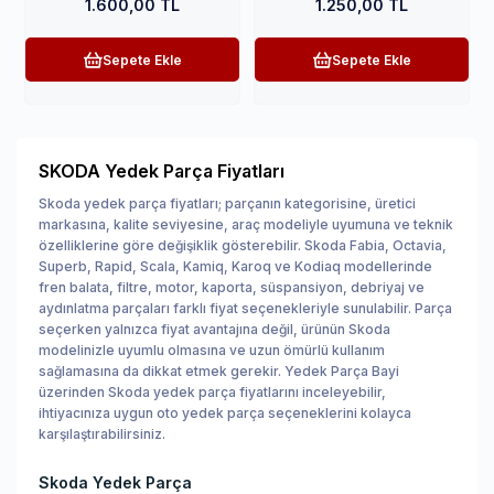
1.600,00 TL
1.250,00 TL
Sepete Ekle
Sepete Ekle
SKODA Yedek Parça Fiyatları
Skoda yedek parça fiyatları; parçanın kategorisine, üretici
markasına, kalite seviyesine, araç modeliyle uyumuna ve teknik
özelliklerine göre değişiklik gösterebilir. Skoda Fabia, Octavia,
Superb, Rapid, Scala, Kamiq, Karoq ve Kodiaq modellerinde
fren balata, filtre, motor, kaporta, süspansiyon, debriyaj ve
aydınlatma parçaları farklı fiyat seçenekleriyle sunulabilir. Parça
seçerken yalnızca fiyat avantajına değil, ürünün Skoda
modelinizle uyumlu olmasına ve uzun ömürlü kullanım
sağlamasına da dikkat etmek gerekir. Yedek Parça Bayi
üzerinden Skoda yedek parça fiyatlarını inceleyebilir,
ihtiyacınıza uygun oto yedek parça seçeneklerini kolayca
karşılaştırabilirsiniz.
Skoda Yedek Parça