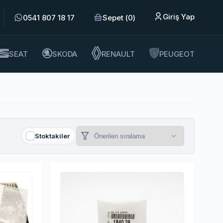
Giriş Yap
0541 807 18 17
Sepet (
0
)
SEAT
SKODA
RENAULT
PEUGEOT
Sıralama
Stoktakiler