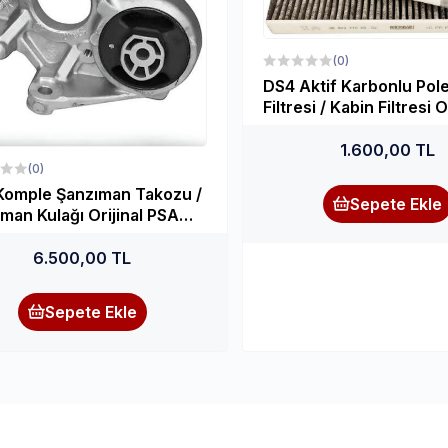
(0)
DS4 Aktif Karbonlu Pol
Filtresi / Kabin Filtresi O
PSA (6479.75)
1.600,00 TL
(0)
Komple Şanzıman Takozu /
Sepete Ekle
man Kulağı Orijinal PSA
JE)
6.500,00 TL
Sepete Ekle