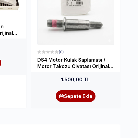
en
rijinal
(0)
DS4 Motor Kulak Saplaması /
Motor Takozu Civatası Orijinal
PSA (1840.28)
1.500,00 TL
Sepete Ekle