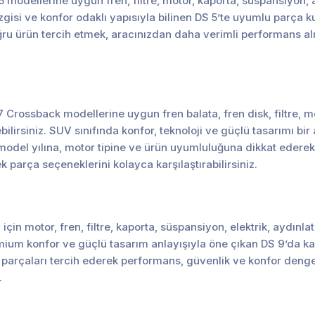
 5 modellerine uygun fren, filtre, motor, kaporta, süspansiyon
çizgisi ve konfor odaklı yapısıyla bilinen DS 5’te uyumlu parça 
u ürün tercih etmek, aracınızdan daha verimli performans al
Crossback modellerine uygun fren balata, fren disk, filtre, mo
lirsiniz. SUV sınıfında konfor, teknoloji ve güçlü tasarımı bi
odel yılına, motor tipine ve ürün uyumluluğuna dikkat ederek d
arça seçeneklerini kolayca karşılaştırabilirsiniz.
için motor, fren, filtre, kaporta, süspansiyon, elektrik, aydı
emium konfor ve güçlü tasarım anlayışıyla öne çıkan DS 9’da ka
parçaları tercih ederek performans, güvenlik ve konfor denges
.