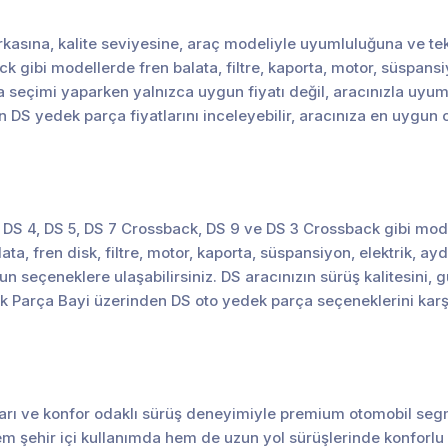
asına, kalite seviyesine, araç modeliyle uyumluluğuna ve teknik
k gibi modellerde fren balata, filtre, kaporta, motor, süspans
Parça seçimi yaparken yalnızca uygun fiyatı değil, aracınızla uy
 DS yedek parça fiyatlarını inceleyebilir, aracınıza en uygun
3, DS 4, DS 5, DS 7 Crossback, DS 9 ve DS 3 Crossback gibi m
lata, fren disk, filtre, motor, kaporta, süspansiyon, elektrik, 
n seçeneklere ulaşabilirsiniz. DS aracınızın sürüş kalitesini,
 Parça Bayi üzerinden DS oto yedek parça seçeneklerini karşıl
mları ve konfor odaklı sürüş deneyimiyle premium otomobil seg
em şehir içi kullanımda hem de uzun yol sürüşlerinde konforlu