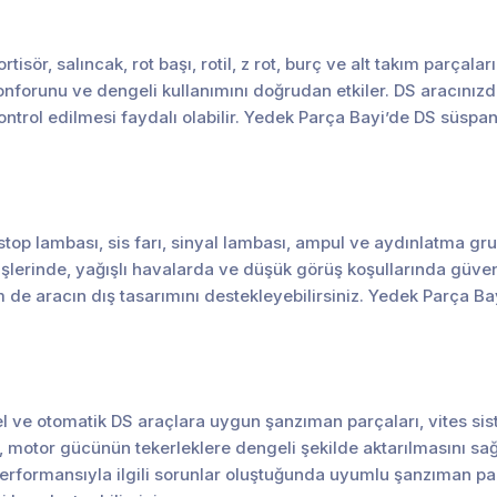
ör, salıncak, rot başı, rotil, z rot, burç ve alt takım parçalar
nforunu ve dengeli kullanımını doğrudan etkiler. DS aracınızda
ntrol edilmesi faydalı olabilir. Yedek Parça Bayi’de DS süspa
stop lambası, sis farı, sinyal lambası, ampul ve aydınlatma gr
üşlerinde, yağışlı havalarda ve düşük görüş koşullarında güven
 de aracın dış tasarımını destekleyebilirsiniz. Yedek Parça 
ve otomatik DS araçlara uygun şanzıman parçaları, vites sist
i, motor gücünün tekerleklere dengeli şekilde aktarılmasını sa
performansıyla ilgili sorunlar oluştuğunda uyumlu şanzıman par