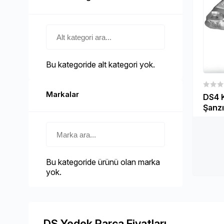
Alt kategori ara
Alt kategori seç
Bu kategoride alt kategori yok.
Markalar
DS4 
Şanzı
(1807
Marka ara
Markaya göre filtrele
Bu kategoride ürünü olan marka
yok.
DS Yedek Parça Fiyatları