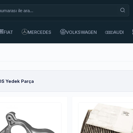
numarası ile ara
FIAT
MERCEDES
VOLKSWAGEN
AUDI
DS Yedek Parça