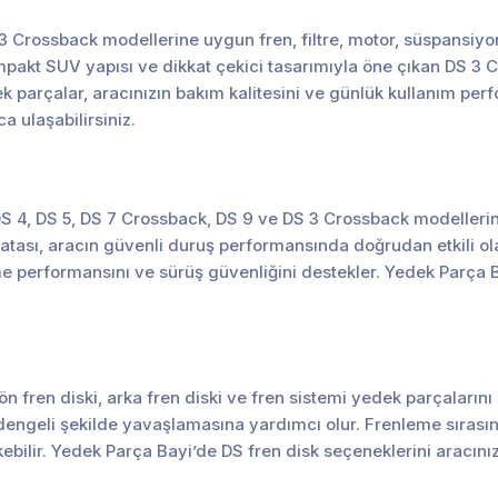
 Crossback modellerine uygun fren, filtre, motor, süspansiyon
ompakt SUV yapısı ve dikkat çekici tasarımıyla öne çıkan DS 3
k parçalar, aracınızın bakım kalitesini ve günlük kullanım pe
 ulaşabilirsiniz.
, DS 4, DS 5, DS 7 Crossback, DS 9 ve DS 3 Crossback modellerin
balatası, aracın güvenli duruş performansında doğrudan etkili o
e performansını ve sürüş güvenliğini destekler. Yedek Parça 
n fren diski, arka fren diski ve fren sistemi yedek parçalarını k
ve dengeli şekilde yavaşlamasına yardımcı olur. Frenleme sıras
kebilir. Yedek Parça Bayi’de DS fren disk seçeneklerini aracını