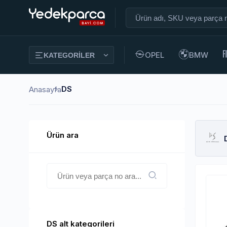
Yedek parça adı veya parça 
OPEL
BMW
KATEGORİLER
DS
Anasayfa
Ürün ara
Ürün veya parça no ara
DS alt kategorileri