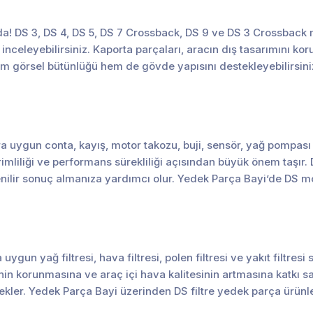
rada! DS 3, DS 4, DS 5, DS 7 Crossback, DS 9 ve DS 3 Crossbac
 inceleyebilirsiniz. Kaporta parçaları, aracın dış tasarımını k
em görsel bütünlüğü hem de gövde yapısını destekleyebilirsin
 uygun conta, kayış, motor takozu, buji, sensör, yağ pompası ve
verimliliği ve performans sürekliliği açısından büyük önem taş
ilir sonuç almanıza yardımcı olur. Yedek Parça Bayi’de DS mo
ygun yağ filtresi, hava filtresi, polen filtresi ve yakıt filtres
nin korunmasına ve araç içi hava kalitesinin artmasına katkı sa
tekler. Yedek Parça Bayi üzerinden DS filtre yedek parça ürünle