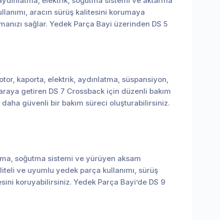
, aydınlatma, elektrik, soğutma sistemi ve aktarma
kullanımı, aracın sürüş kalitesini korumaya
manızı sağlar. Yedek Parça Bayi üzerinden DS 5
tor, kaporta, elektrik, aydınlatma, süspansiyon,
r araya getiren DS 7 Crossback için düzenli bakım
aha güvenli bir bakım süreci oluşturabilirsiniz.
nlatma, soğutma sistemi ve yürüyen aksam
liteli ve uyumlu yedek parça kullanımı, sürüş
ini koruyabilirsiniz. Yedek Parça Bayi’de DS 9